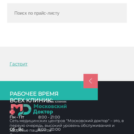
Гастрит
РАБОЧЕЕ ВРЕМЯ
ВСЕХ КЛИНИК:
Пн - Пт
8:00 - 21:00
Сеть медицинских центров "Московский доктор" – это, в
первую очередь, высокий уровень обслуживания и
Сб - Вс
8:00 - 20:00
здоровье пациентов