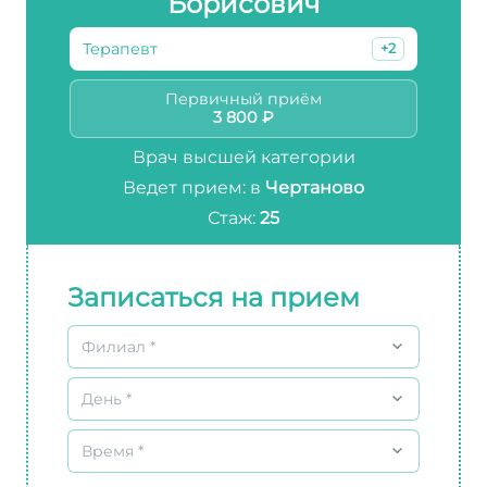
Борисович
Терапевт
+2
Первичный приём
3 800 ₽
Врач высшей категории
Ведет прием: в
Чертаново
Стаж:
25
Записаться на прием
Филиал *
День *
Время *