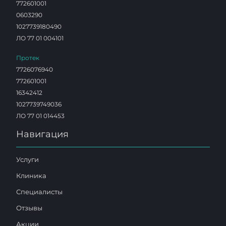
772601001
0603290
1027739180490
ЛО 77 01 004101
Протек
7726076940
772601001
16342412
1027739749036
ЛО 77 01 014453
Навигация
Услуги
Клиника
Специалисты
Отзывы
Акции