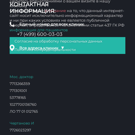
Делитесь впечатлениями о вашем визите в нашу
КОНТАКТНАЯ
клинику
ИНФОРМАЦИЯ:
Обращаем ваше
внимание
на то, что данный интернет-
сайт носит исключительно информационный характер
и ни при каких условиях не является публичной
Единый номер для всех клиник
офертой, определяемой положениями статьи 437 ГК РФ
информация для пациентов
+7 (499) 600-03-03
Согласие на обработку персональных данных
▼
Все адреса клиник
Политика конфиденциальности
Мос. доктор
7713266359
771301001
53778165
1027700136760
ЛО 77 01 012765
Чертаново И
7726023297