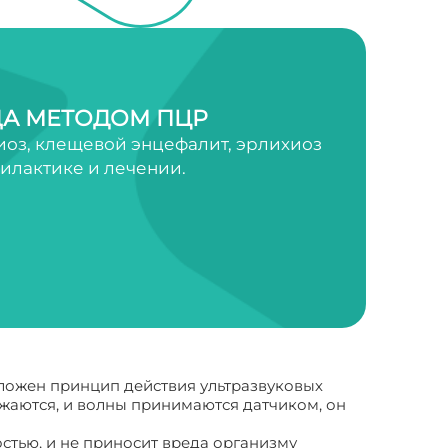
А МЕТОДОМ ПЦР
оз, клещевой энцефалит, эрлихиоз
филактике и лечении.
оложен принцип действия ультразвуковых
ражаются, и волны принимаются датчиком, он
остью, и не приносит вреда организму