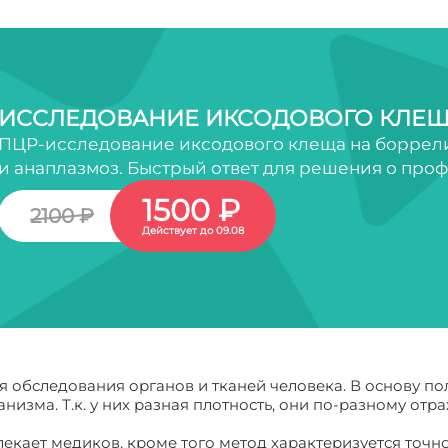
ИССЛЕДОВАНИЕ ИКСОДОВОГО КЛЕЩ
ПЦР-исследование иксодового клеща на боррели
и анаплазмоз. Быстрый ответ для решения о про
1500 ₽
2100 ₽
Действует до 09.08
я обследования органов и тканей человека. В основу п
низма. Т.к. у них разная плотность, они по-разному от
екает медиков, кроме того метод характеризуется точн