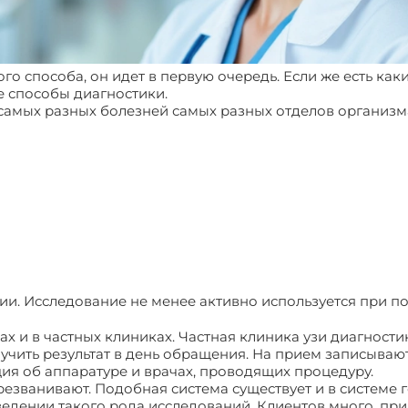
ого способа, он идет в первую очередь. Если же есть к
е способы диагностики.
самых разных болезней самых разных отделов организм
ии. Исследование не менее активно используется при п
х и в частных клиниках. Частная клиника узи диагности
чить результат в день обращения. На прием записываются
ия об аппаратуре и врачах, проводящих процедуру.
резванивают. Подобная система существует и в системе
едении такого рода исследований. Клиентов много, при