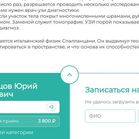
исло раз, разрешается проводить несколько исследован
ме нужен врач-узи диагностики.
если участок тела покрыт многочисленными шрамами, ру
ом. Заменой служит томография. УЗИ порой показывает
диагноз.
тается итальянский физик Спалланцани. Он выдвинул тео
ироваться в пространстве, и что основа их способносте
цов Юрий
Записаться н
вич
Не удалось загрузить 
+2
й приём
3 800 ₽
й категории