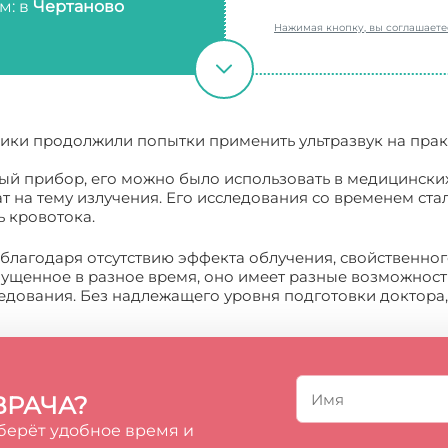
м: в
Чертаново
Нажимая кнопку, вы соглашает
сики продолжили попытки применить ультразвук на прак
вый прибор, его можно было использовать в медицински
т на тему излучения. Его исследования со временем ст
ь кровотока.
лагодаря отсутствию эффекта облучения, свойственног
ущенное в разное время, оно имеет разные возможност
едования. Без надлежащего уровня подготовки доктора,
ВРАЧА?
берёт удобное время и